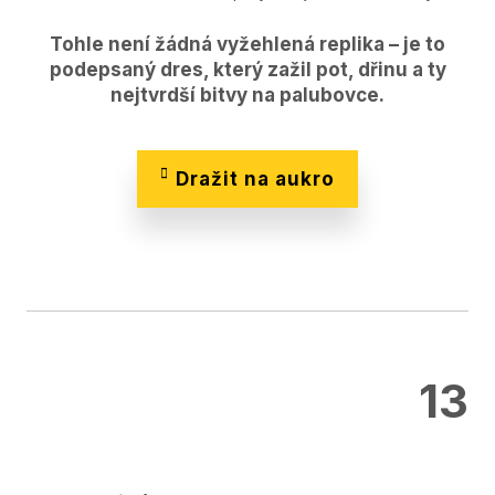
Tohle není žádná vyžehlená replika – je to
podepsaný dres, který zažil pot, dřinu a ty
nejtvrdší bitvy na palubovce.
Dražit na aukro
13