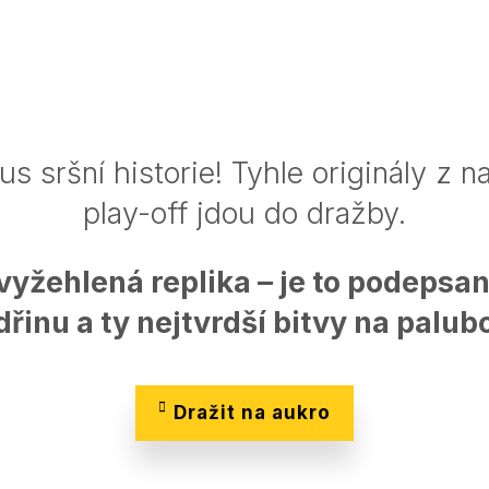
us sršní historie! Tyhle originály z 
play-off jdou do dražby.
vyžehlená replika – je to podepsaný
 dřinu a ty nejtvrdší bitvy na palub
Dražit na aukro