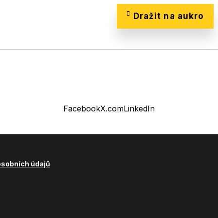
Dražit na aukro
Facebook
X.com
LinkedIn
osobních údajů