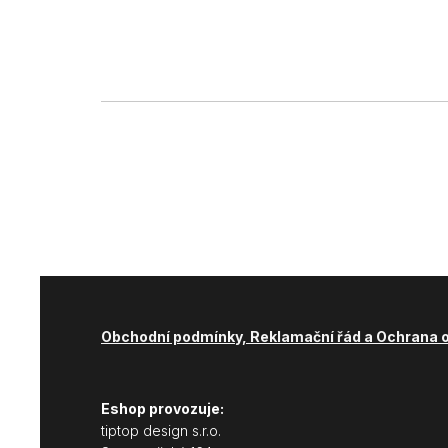
Obchodní podmínky, Reklamační řád a Ochrana 
Eshop provozuje:
tiptop design s.r.o.